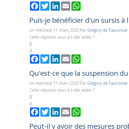
Facebook
Twitter
LinkedIn
Email
WhatsApp
Puis-je bénéficier d'un sursis à 
on mercredi 11 mars 2020
Par
Grégory de Fauconval
Cette réponse vous a-t-elle aidée ?
0
0
Facebook
Twitter
LinkedIn
Email
WhatsApp
Qu'est-ce que la suspension du
on mercredi 11 mars 2020
Par
Grégory de Fauconval
Cette réponse vous a-t-elle aidée ?
0
0
Facebook
Twitter
LinkedIn
Email
WhatsApp
Peut-il y avoir des mesures pro