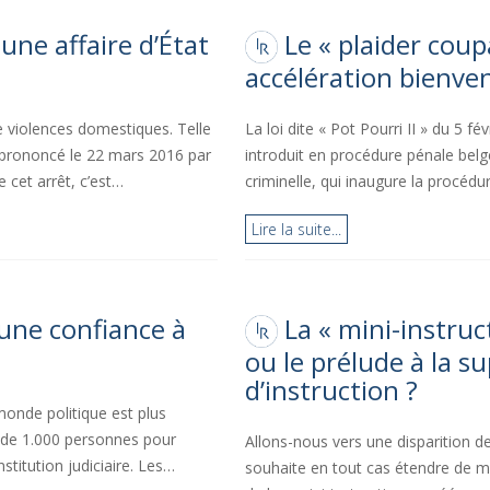
une affaire d’État
Le « plaider coup
accélération bienven
de violences domestiques. Telle
La loi dite « Pot Pourri II » du 5 f
ie prononcé le 22 mars 2016 par
introduit en procédure pénale belge
 cet arrêt, c’est…
criminelle, qui inaugure la procéd
Lire la suite...
 une confiance à
La « mini-instruc
ou le prélude à la s
d’instruction ?
 monde politique est plus
 de 1.000 personnes pour
Allons-nous vers une disparition de l
stitution judiciaire. Les…
souhaite en tout cas étendre de ma