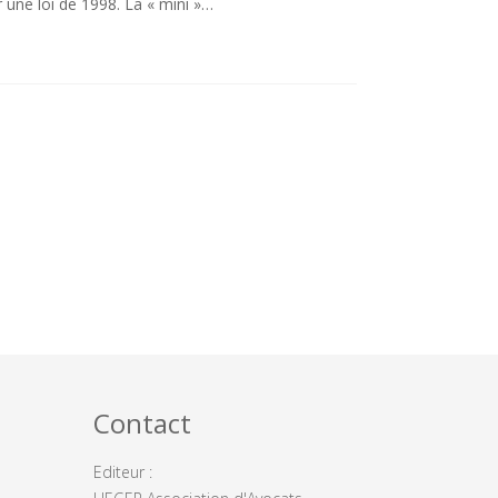
r une loi de 1998. La « mini »…
Contact
Editeur :