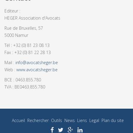
Editeur :
HEGER Association d'Avocats
Rue de Bruxelles, 57
5000 Namur
Tél : +32 (0) 81 23 08 13
Fax : +32 (0) 81 22 28 13
Mail :
info@avocatsheger.be
Web :
www.avocatsheger.be
BCE : 0463.855.780
TVA : BE0463.855.780
Accueil
Rechercher
Outils
News
Liens
Legal
Plan du site