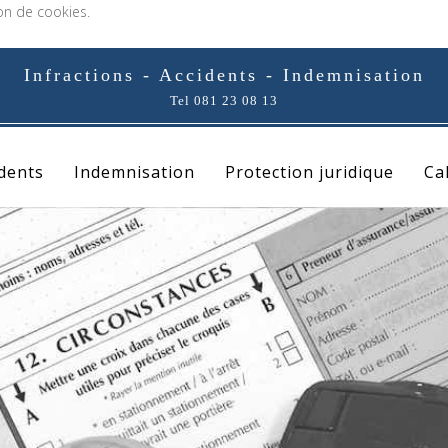
ion de cookies.
Infractions - Accidents - Indemnisation
Tel 081 23 08 13
idents
Indemnisation
Protection juridique
Ca