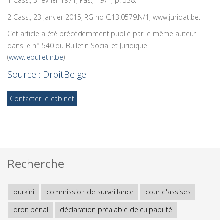
1 Cass., 3 février 1971, Pas., 1971, p. 538.
2 Cass., 23 janvier 2015, RG no C.13.0579.N/1, www.juridat.be.
Cet article a été précédemment publié par le même auteur
dans le n° 540 du Bulletin Social et Juridique.
(
www.lebulletin.be
)
Source : DroitBelge
Contacter le cabinet
Recherche
burkini
commission de surveillance
cour d'assises
droit pénal
déclaration préalable de culpabilité